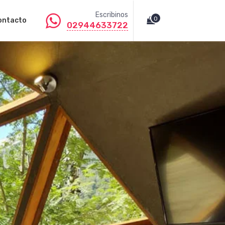
Escribinos
0
ontacto
02944633722