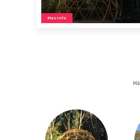
Mas info
Má