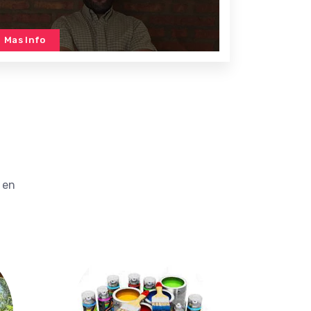
Mas Info
 en